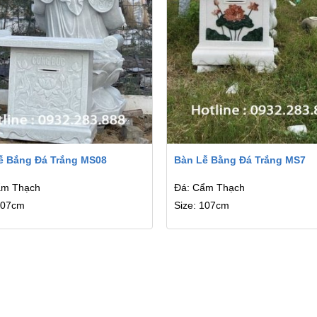
ễ Bắng Đá Trắng MS08
Bàn Lễ Bằng Đá Trắng MS7
ẩm Thạch
Đá: Cẩm Thạch
107cm
Size: 107cm