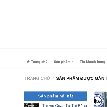
Skip
to
content
Trang chủ
Sản phẩm
Tin khách hàng
TRANG CHỦ
/
SẢN PHẨM ĐƯỢC GẮN T
Sản phẩm nổi bật
Tượng Quán Tự Tại Bằng