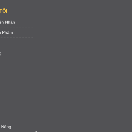
TÔI
ện Nhân
ản Phẩm
g
à Nẵng