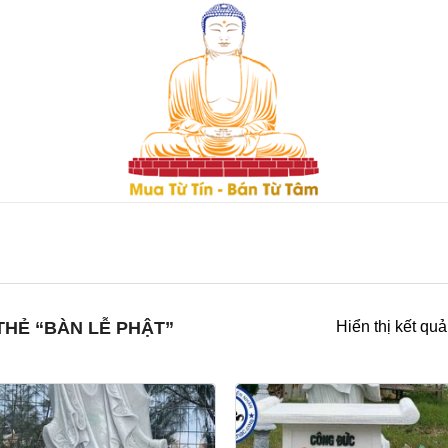
HẺ “BÀN LỄ PHẬT”
Hiển thị kết qu