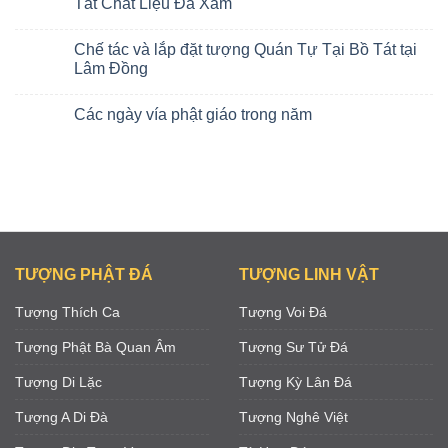
Tát Chất Liệu Đá Xám
Chế tác và lắp đặt tượng Quán Tự Tại Bồ Tát tại
Lâm Đồng
Các ngày vía phật giáo trong năm
TƯỢNG PHẬT ĐÁ
TƯỢNG LINH VẬT
Tượng Thích Ca
Tượng Voi Đá
Tượng Phật Bà Quan Âm
Tượng Sư Tử Đá
Tượng Di Lặc
Tượng Kỳ Lân Đá
Tượng A Di Đà
Tượng Nghê Việt