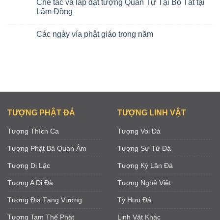
Chế tác và lắp đặt tượng Quán Tự Tại Bồ Tát tại
Lâm Đồng
Các ngày vía phật giáo trong năm
TƯỢNG PHẬT ĐÁ
TƯỢNG LINH VẬT
Tượng Thích Ca
Tượng Voi Đá
Tượng Phật Bà Quan Âm
Tượng Sư Tử Đá
Tượng Di Lặc
Tượng Kỳ Lân Đá
Tượng A Di Đà
Tượng Nghê Việt
Tượng Địa Tạng Vương
Tỳ Hưu Đá
Tượng Tam Thế Phật
Linh Vật Khác