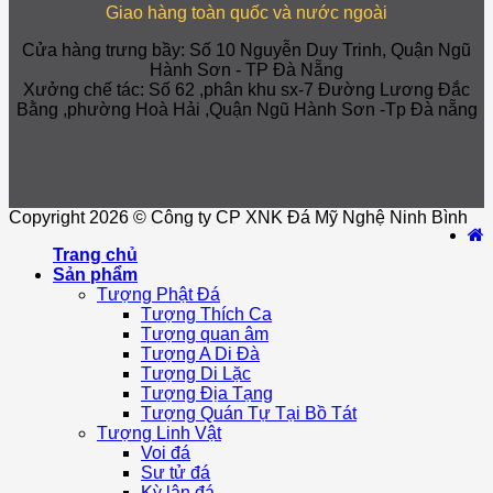
Giao hàng toàn quốc và nước ngoài
Cửa hàng trưng bầy: Số 10 Nguyễn Duy Trinh, Quận Ngũ
Hành Sơn - TP Đà Nẵng
Xưởng chế tác: Số 62 ,phân khu sx-7 Đường Lương Đắc
Bằng ,phường Hoà Hải ,Quận Ngũ Hành Sơn -Tp Đà nẵng
Copyright 2026 © Công ty CP XNK Đá Mỹ Nghệ Ninh Bình
Trang chủ
Sản phẩm
Tượng Phật Đá
Tượng Thích Ca
Tượng quan âm
Tượng A Di Đà
Tượng Di Lặc
Tượng Địa Tạng
Tượng Quán Tự Tại Bồ Tát
Tượng Linh Vật
Voi đá
Sư tử đá
Kỳ lân đá