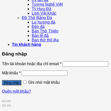
Tượng Nghê Việt
Tỳ Hưu Đá
Linh Vật Khác
Đồ Thờ Bằng Đá
Lư hương đá
Đèn đá
Bàn Thờ Thiên
Bàn lễ đá
Ban thờ thổ địa
Tin khách hàng
Đăng nhập
Tên tài khoản hoặc địa chỉ email
*
Mật khẩu
*
Ghi nhớ mật khẩu
Đăng nhập
Quên mật khẩu?