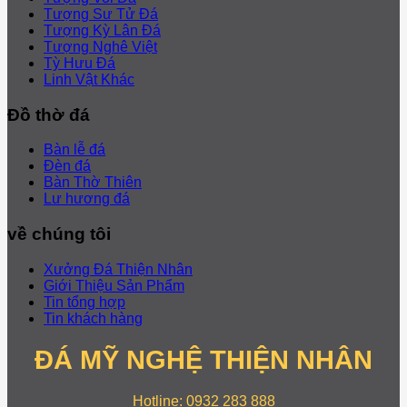
Tượng Sư Tử Đá
Tượng Kỳ Lân Đá
Tượng Nghê Việt
Tỳ Hưu Đá
Linh Vật Khác
Đồ thờ đá
Bàn lễ đá
Đèn đá
Bàn Thờ Thiên
Lư hương đá
về chúng tôi
Xưởng Đá Thiện Nhân
Giới Thiệu Sản Phẩm
Tin tổng hợp
Tin khách hàng
ĐÁ MỸ NGHỆ THIỆN NHÂN
Hotline: 0932 283 888