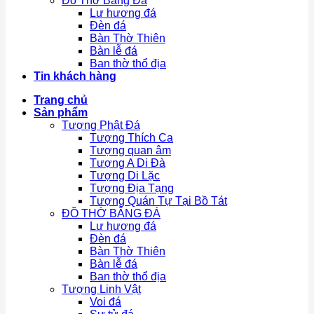
Đồ Thờ Bằng Đá
Lư hương đá
Đèn đá
Bàn Thờ Thiên
Bàn lễ đá
Ban thờ thổ địa
Tin khách hàng
Trang chủ
Sản phẩm
Tượng Phật Đá
Tượng Thích Ca
Tượng quan âm
Tượng A Di Đà
Tượng Di Lặc
Tượng Địa Tạng
Tượng Quán Tự Tại Bồ Tát
ĐỒ THỜ BẰNG ĐÁ
Lư hương đá
Đèn đá
Bàn Thờ Thiên
Bàn lễ đá
Ban thờ thổ địa
Tượng Linh Vật
Voi đá