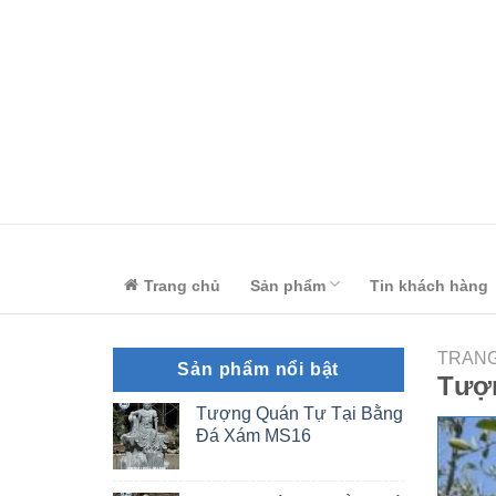
Skip
to
content
Trang chủ
Sản phẩm
Tin khách hàng
TRAN
Sản phẩm nổi bật
Tượ
Tượng Quán Tự Tại Bằng
Đá Xám MS16