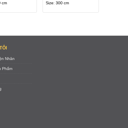
0 cm
Size: 300 cm
TÔI
ện Nhân
ản Phẩm
g