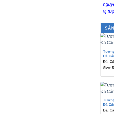
nguyệ
vị tư
SẢN
Tượn
Đá Cẩ
Đá: C
Size: 
Tượn
Đá Cẩ
Đá: C