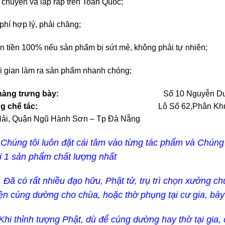
 chuyển và lắp ráp trên Toàn Quốc;
phí hợp lý, phải chăng;
n tiền 100% nếu sản phẩm bị sứt mẻ, không phải tự nhiên;
i gian làm ra sản phẩm nhanh chóng;
a hàng trưng bày:
Số 10 Nguyễn Du
ưởng chế tác:
Lô Số 62,Phân K
ải, Quận Ngũ Hành Sơn – Tp Đà Nẵng
Chúng tôi luôn đặt cái tâm vào từng tác phẩm và Chún
 1 sản phẩm chất lượng nhất
 rất nhiều đạo hữu, Phật tử, trụ trì chọn xưởng chún
n cúng dường cho chùa, hoặc thờ phụng tại cư gia, bày 
hỉnh tượng Phật, dù để cúng dường hay thờ tại gia, c