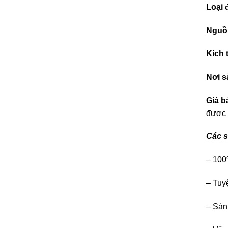
Loại 
Nguồ
Kích
Nơi s
Giá b
được b
Các s
– 100
– Tuyệ
– Sản