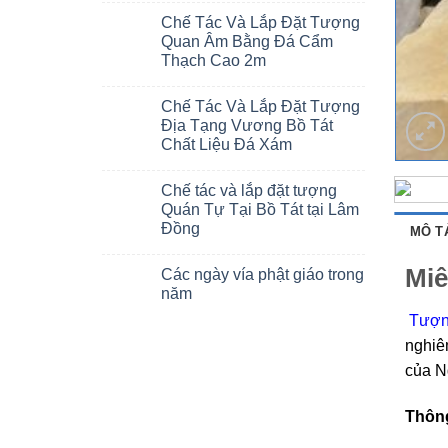
Chế Tác Và Lắp Đặt Tượng
Quan Âm Bằng Đá Cẩm
Thạch Cao 2m
Chế Tác Và Lắp Đặt Tượng
Địa Tạng Vương Bồ Tát
Chất Liệu Đá Xám
Chế tác và lắp đặt tượng
Quán Tự Tại Bồ Tát tại Lâm
Đồng
MÔ T
Miê
Các ngày vía phật giáo trong
năm
Tượn
nghiê
của N
Thông