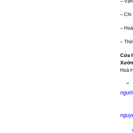
– Vận
– Chi 
– Hoà
– Thờ
Cử
X
Hoà H
‘‘‘ 
người
Đã có
nguyệ
Khi t