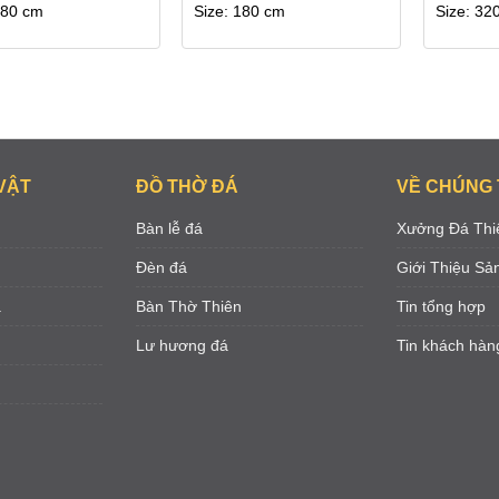
180 cm
Size: 180 cm
Size: 32
VẬT
ĐỒ THỜ ĐÁ
VỀ CHÚNG 
Bàn lễ đá
Xưởng Đá Thi
Đèn đá
Giới Thiệu S
á
Bàn Thờ Thiên
Tin tổng hợp
Lư hương đá
Tin khách hàn