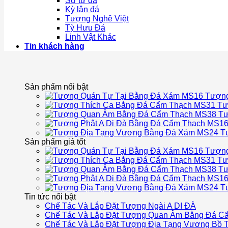
Sư tử đá
Kỳ lân đá
Tượng Nghê Việt
Tỳ Hưu Đá
Linh Vật Khác
Tin khách hàng
Sản phẩm nổi bật
Tượng
Tư
Tư
T
Sản phẩm giá tốt
Tượng
Tư
Tư
T
Tin tức nổi bật
Chế Tác Và Lắp Đặt Tượng Ngài A DI ĐÀ
Chế Tác Và Lắp Đặt Tượng Quan Âm Bằng Đá C
Chế Tác Và Lắp Đặt Tượng Địa Tạng Vương Bồ T