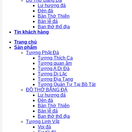
Đồ Thờ Bằng Đá
Lư hương đá
Đèn đá
Bàn Thờ Thiên
Bàn lễ đá
Ban thờ thổ địa
Tin khách hàng
Trang chủ
Sản phẩm
Tượng Phật Đá
Tượng Thích Ca
Tượng quan âm
Tượng A Di Đà
Tượng Di Lặc
Tượng Địa Tạng
Tượng Quán Tự Tại Bồ Tát
ĐỒ THỜ BẰNG ĐÁ
Lư hương đá
Đèn đá
Bàn Thờ Thiên
Bàn lễ đá
Ban thờ thổ địa
Tượng Linh Vật
Voi đá