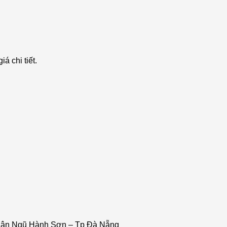
á chi tiết.
uận Ngũ Hành Sơn – Tp Đà Nẵng