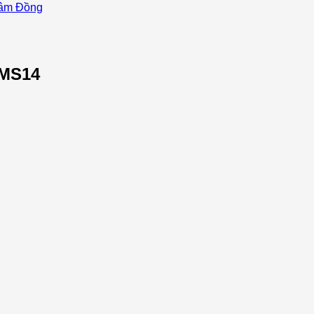
 Lâm Đồng
 MS14