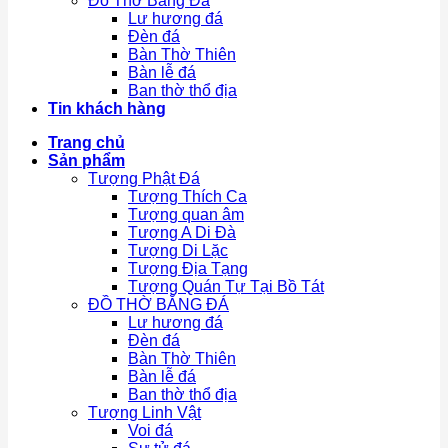
Đồ Thờ Bằng Đá
Lư hương đá
Đèn đá
Bàn Thờ Thiên
Bàn lễ đá
Ban thờ thổ địa
Tin khách hàng
Trang chủ
Sản phẩm
Tượng Phật Đá
Tượng Thích Ca
Tượng quan âm
Tượng A Di Đà
Tượng Di Lặc
Tượng Địa Tạng
Tượng Quán Tự Tại Bồ Tát
ĐỒ THỜ BẰNG ĐÁ
Lư hương đá
Đèn đá
Bàn Thờ Thiên
Bàn lễ đá
Ban thờ thổ địa
Tượng Linh Vật
Voi đá