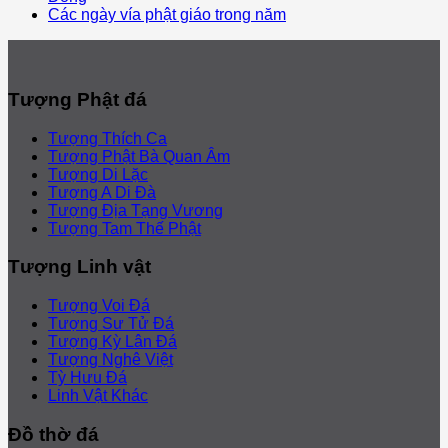
Các ngày vía phật giáo trong năm
Tượng Phật đá
Tượng Thích Ca
Tượng Phật Bà Quan Âm
Tượng Di Lặc
Tượng A Di Đà
Tượng Địa Tạng Vương
Tượng Tam Thế Phật
Tượng Linh vật
Tượng Voi Đá
Tượng Sư Tử Đá
Tượng Kỳ Lân Đá
Tượng Nghê Việt
Tỳ Hưu Đá
Linh Vật Khác
Đồ thờ đá