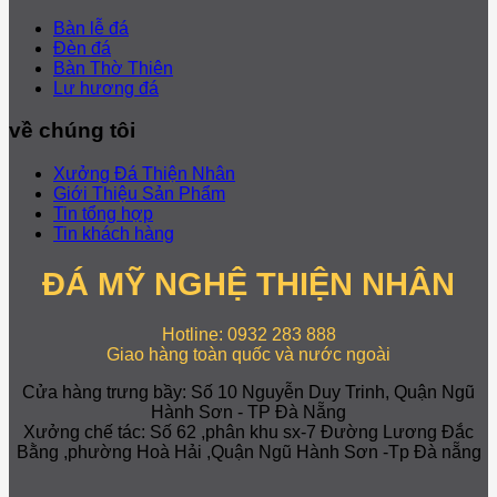
Bàn lễ đá
Đèn đá
Bàn Thờ Thiên
Lư hương đá
về chúng tôi
Xưởng Đá Thiện Nhân
Giới Thiệu Sản Phẩm
Tin tổng hợp
Tin khách hàng
ĐÁ MỸ NGHỆ THIỆN NHÂN
Hotline: 0932 283 888
Giao hàng toàn quốc và nước ngoài
Cửa hàng trưng bầy: Số 10 Nguyễn Duy Trinh, Quận Ngũ
Hành Sơn - TP Đà Nẵng
Xưởng chế tác: Số 62 ,phân khu sx-7 Đường Lương Đắc
Bằng ,phường Hoà Hải ,Quận Ngũ Hành Sơn -Tp Đà nẵng