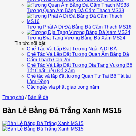
Tượng Quan Âm Bằng Đá Cẩm Thạch MS38
Tượng Phật A Di Đà Bằng Đá Cẩm Thạch MS16
Tượng Địa Tạng Vương Bằng Đá Xám MS24
Tin tức nổi bật
Chế Tác Và Lắp Đặt Tượng Ngài A DI ĐÀ
Chế Tác Và Lắp Đặt Tượng Quan Âm Bằng Đá
Cẩm Thạch Cao 2m
Chế Tác Và Lắp Đặt Tượng Địa Tạng Vương Bồ
Tát Chất Liệu Đá Xám
Chế tác và lắp đặt tượng Quán Tự Tại Bồ Tát tại
Lâm Đồng
Các ngày vía phật giáo trong năm
Trang chủ
/
Bàn lễ đá
Bàn Lễ Bằng Đá Trắng Xanh MS15