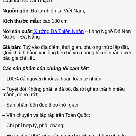
Loại đá:
Đá cẩm thạch
Nguồn gốc
: Đá tự nhiên tại Việt Nam;
Kích thước mẫu:
cao 180 cm
Nơi sản xuất
:
Xưởng Đá Thiện Nhân
– Làng Nghề Đá Non
Nước – Đà Nẵng
Giá bán:
Tuỳ vào địa điểm, thời gian, phương thức lắp đặt,
Quý khách hàng vui lòng liên hệ với chúng tôi để nhận được
báo giá chi tiết.
Các sản phẩm của chúng tôi cam kết:
– 100% đá nguyên khối và hoàn toàn tự nhiên;
– Tuyệt đối Không phải là đá bộ, đá rời ghép thành nhiều
mảnh, dễ rơi rớt;
– Sản phẩm bền đẹp theo thời gian;
– Vận chuyển và lắp ráp trên Toàn Quốc;
– Chi phí hợp lý, phải chăng;
– Hoàn tiền 100% nếu sản phẩm bị sứt mẻ, không phải tự