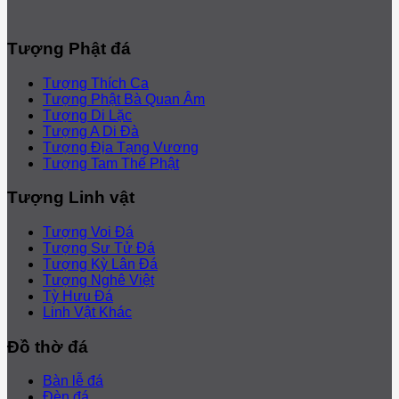
Tượng Phật đá
Tượng Thích Ca
Tượng Phật Bà Quan Âm
Tượng Di Lặc
Tượng A Di Đà
Tượng Địa Tạng Vương
Tượng Tam Thế Phật
Tượng Linh vật
Tượng Voi Đá
Tượng Sư Tử Đá
Tượng Kỳ Lân Đá
Tượng Nghê Việt
Tỳ Hưu Đá
Linh Vật Khác
Đồ thờ đá
Bàn lễ đá
Đèn đá