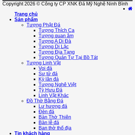
Copyright 2026 © Công ty CP XNK Đá Mỹ Nghệ Ninh Bình
Trang chủ
Sản phẩm
Tượng Phật Đá
Tượng Thích Ca
Tượng quan âm
Tượng A Di Đà
Tượng Di Lặc
Tượng Địa Tạng
Tượng Quán Tự Tại Bồ Tát
Tượng Linh Vật
Voi đá
Sư tử đá
Kỳ lân đá
Tượng Nghê Việt
Tỳ Hưu Đá
Linh Vật Khác
Đồ Thờ Bằng Đá
Lư hương đá
Đèn đá
Bàn Thờ Thiên
Bàn lễ đá
Ban thờ thổ địa
Tin khách hàng