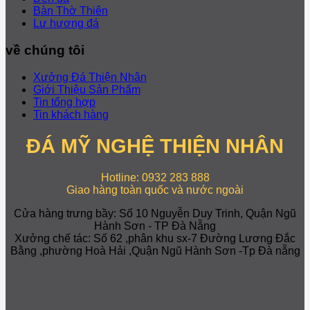
Bàn Thờ Thiên
Lư hương đá
về chúng tôi
Xưởng Đá Thiện Nhân
Giới Thiệu Sản Phẩm
Tin tổng hợp
Tin khách hàng
ĐÁ MỸ NGHỆ THIỆN NHÂN
Hotline: 0932 283 888
Giao hàng toàn quốc và nước ngoài
Cửa hàng trưng bầy: Số 10 Nguyễn Duy Trinh, Quận Ngũ
Hành Sơn - TP Đà Nẵng
Xưởng chế tác: Số 62 ,phân khu sx-7 Đường Lương Đắc
Bằng ,phường Hoà Hải ,Quận Ngũ Hành Sơn -Tp Đà nẵng