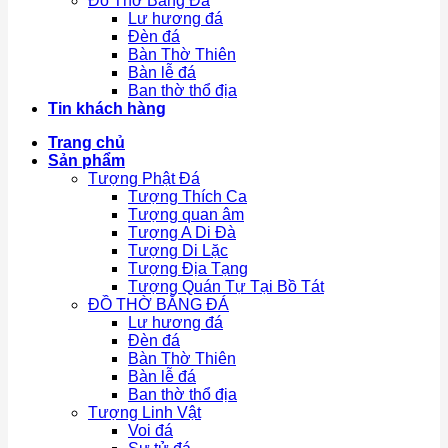
Đồ Thờ Bằng Đá
Lư hương đá
Đèn đá
Bàn Thờ Thiên
Bàn lễ đá
Ban thờ thổ địa
Tin khách hàng
Trang chủ
Sản phẩm
Tượng Phật Đá
Tượng Thích Ca
Tượng quan âm
Tượng A Di Đà
Tượng Di Lặc
Tượng Địa Tạng
Tượng Quán Tự Tại Bồ Tát
ĐỒ THỜ BẰNG ĐÁ
Lư hương đá
Đèn đá
Bàn Thờ Thiên
Bàn lễ đá
Ban thờ thổ địa
Tượng Linh Vật
Voi đá