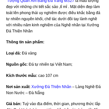
Tượng Quan Âm Bằng Đá Vàng MS27
là mẫu tượng
đẹp với những chi tiết sắc sảo ,tỉ mỉ . Mặt diện đẹp làm
toát lên phong thái uy nghiêm được điêu khắc bằng đá
tự nhiên nguyên khối, chế tác dưới đôi tay lành nghề
với nhiều năm kinh nghiệm của Nghệ nhân tại Xưởng
Đá Thiện Nhân
Thông tin sản phẩm:
Loại đá:
Đá vàng
Nguồn gốc
: Đá tự nhiên tại Việt Nam;
Kích thước mẫu:
cao 107 cm
Nơi sản xuất
:
Xưởng Đá Thiện Nhân
– Làng Nghề Đá
Non Nước – Đà Nẵng
Giá bán:
Tuỳ vào địa điểm, thời gian, phương thức lắp